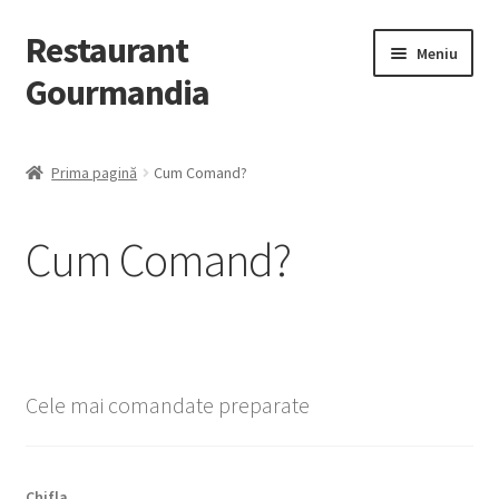
Restaurant
Meniu
Gourmandia
Despre Noi
Prima pagină
Cum Comand?
Evenimente/Catering
Cum Comand?
Contact
Extinde
Preparate
meniul
copil
Cele mai comandate preparate
Chifla