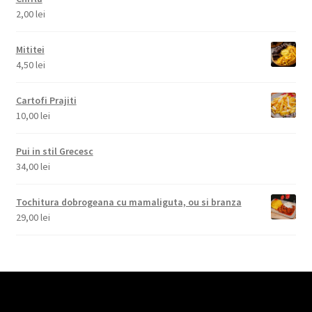
2,00
lei
Mititei
4,50
lei
Cartofi Prajiti
10,00
lei
Pui in stil Grecesc
34,00
lei
Tochitura dobrogeana cu mamaliguta, ou si branza
29,00
lei