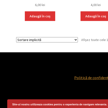
6,00
lei
4,00
lei
Adaugă în coș
Adaugă în coș
Afișez toate cele 
Politică de confidenț
Site-ul nostru utilizeaza cookies pentru o experienta de navigare relevanta.