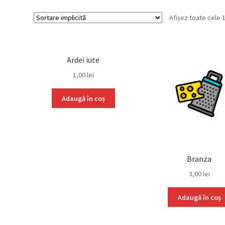
Afișez toate cele 
Ardei iute
1,00
lei
Adaugă în coș
Branza
3,00
lei
Adaugă în coș