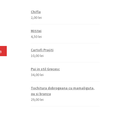
Chifla
2,00
lei
Mititei
4,50
lei
Cartofi Prajiti
ș
10,00
lei
Pui in stil Grecesc
34,00
lei
Tochitura dobrogeana cu mamaliguta,
ou si branza
29,00
lei