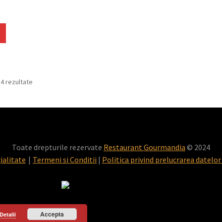
14 rezultate
Toate drepturile rezervate
Restaurant Gourmandia
© 2024
ialitate
Termeni si Conditii
|
Politica privind prelucrarea datelor
Accepta
Detalii