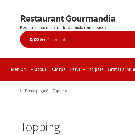
Restaurant Gourmandia
Restaurant cu mancare traditionala romaneasca.
0,00
lei
0 elemente
Meniuri
Platouri
Ciorbe
Feluri Principale
Gratar si Min
Prima pagină
Topping
Topping