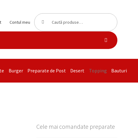
Caută
Caută
t
Contul meu
după:
te
Burger
Preparate de Post
Desert
Topping
Bauturi
Cele mai comandate preparate