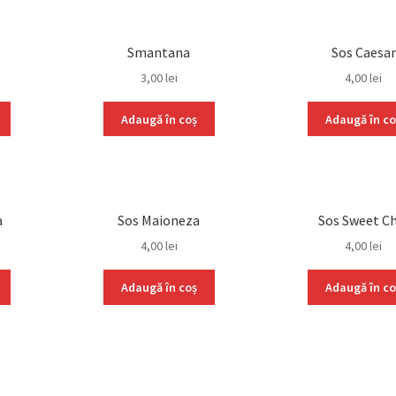
Smantana
Sos Caesar
3,00
lei
4,00
lei
Adaugă în coș
Adaugă în co
a
Sos Maioneza
Sos Sweet Ch
4,00
lei
4,00
lei
Adaugă în coș
Adaugă în co