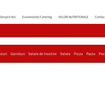
Despre Noi
Evenimente/Catering
VALORI NUTRITIONALE
Contac
uturi
Garnituri
Salate de Insotire
Salate
Pizza
Paste
Pes