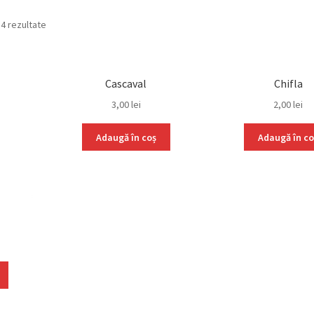
14 rezultate
Cascaval
Chifla
3,00
lei
2,00
lei
Adaugă în coș
Adaugă în co