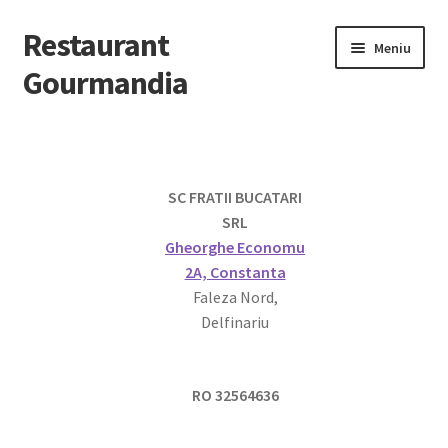
Restaurant
Meniu
Gourmandia
Contact
Despre Noi
Evenimente/Catering
SC FRATII BUCATARI
SRL
Contact
Gheorghe Economu
2A, Constanta
Extinde
Preparate
Faleza Nord,
meniul
Delfinariu
copil
RO 32564636