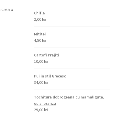
a crea o
Chifla
2,00
lei
Mititei
4,50
lei
Cartofi Prajiti
10,00
lei
Pui in stil Grecesc
34,00
lei
Tochitura dobrogeana cu mamaliguta,
ou si branza
29,00
lei