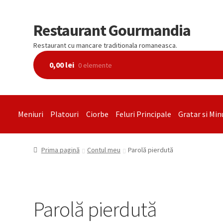
Restaurant Gourmandia
Restaurant cu mancare traditionala romaneasca.
0,00
lei
0 elemente
Meniuri
Platouri
Ciorbe
Feluri Principale
Gratar si Min
Prima pagină
Contul meu
Parolă pierdută
Parolă pierdută