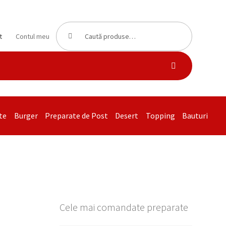
Caută
Caută
t
Contul meu
după:
te
Burger
Preparate de Post
Desert
Topping
Bauturi
Cele mai comandate preparate