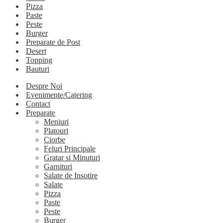
Pizza
Paste
Peste
Burger
Preparate de Post
Desert
Topping
Bauturi
Despre Noi
Evenimente/Catering
Contact
Preparate
Meniuri
Platouri
Ciorbe
Feluri Principale
Gratar si Minuturi
Garnituri
Salate de Insotire
Salate
Pizza
Paste
Peste
Burger