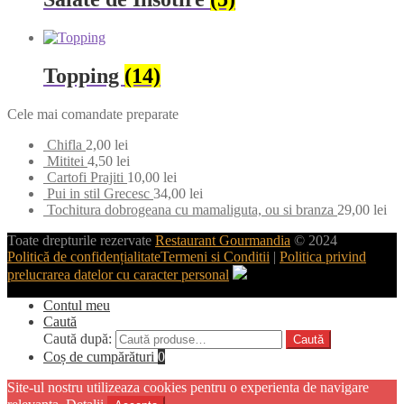
Topping
(14)
Cele mai comandate preparate
Chifla
2,00
lei
Mititei
4,50
lei
Cartofi Prajiti
10,00
lei
Pui in stil Grecesc
34,00
lei
Tochitura dobrogeana cu mamaliguta, ou si branza
29,00
lei
Toate drepturile rezervate
Restaurant Gourmandia
© 2024
Politică de confidențialitate
Termeni si Conditii
|
Politica privind
prelucrarea datelor cu caracter personal
Contul meu
Caută
Caută după:
Caută
Coș de cumpărături
0
Site-ul nostru utilizeaza cookies pentru o experienta de navigare