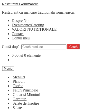
Restaurant Gourmandia
Restaurant cu mancare traditionala romaneasca.
Despre Noi
Evenimente/Catering
VALORI NUTRITIONALE
Contact
Contul meu
Caută după:
Caută
0,00
lei
0 elemente
Meniu
Meniuri
Platouri
Ciorbe
Feluri Principale
Gratar si Minuturi
Garnituri
Salate de Insotire
Salate