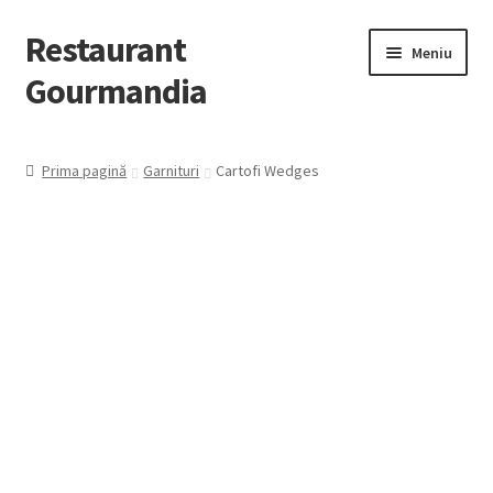
Restaurant
Meniu
Gourmandia
Despre Noi
Prima pagină
Garnituri
Cartofi Wedges
Evenimente/Catering
Contact
Extinde
Preparate
meniul
copil