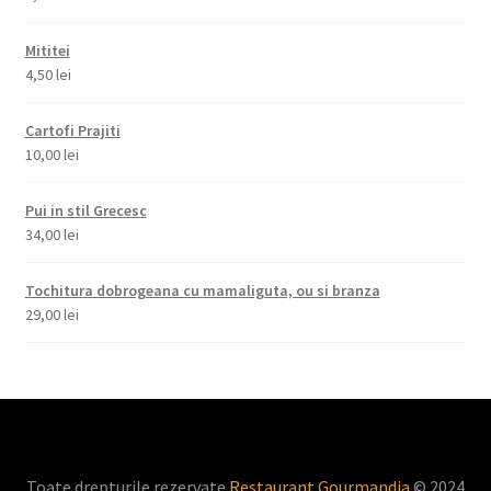
Mititei
4,50
lei
Cartofi Prajiti
10,00
lei
Pui in stil Grecesc
34,00
lei
Tochitura dobrogeana cu mamaliguta, ou si branza
29,00
lei
Toate drepturile rezervate
Restaurant Gourmandia
© 2024