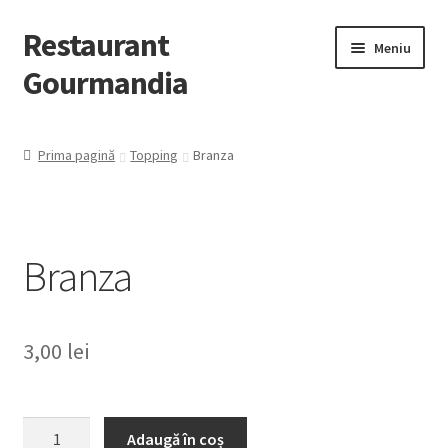
Restaurant
Meniu
Gourmandia
Despre Noi
Prima pagină
Topping
Branza
Evenimente/Catering
Contact
Branza
Extinde
Preparate
meniul
copil
3,00
lei
Cantitate
Adaugă în coș