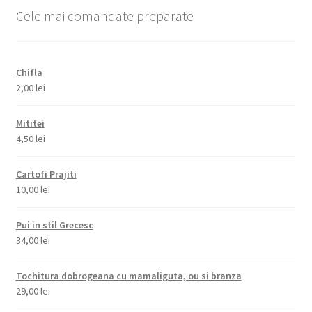
Cele mai comandate preparate
Chifla
2,00
lei
Mititei
4,50
lei
Cartofi Prajiti
10,00
lei
Pui in stil Grecesc
34,00
lei
Tochitura dobrogeana cu mamaliguta, ou si branza
29,00
lei