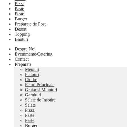
Pizza
Paste
Peste
Burger
Preparate de Post
Desert
Topping
Bauturi
Despre Noi
Evenimente/Catering
Contact
Preparate
Meniuri
Platouri
Ciorbe
Feluri Principale
Gratar si Minuturi
Garnituri
Salate de Insotire
Salate
Pizza
Paste
Peste
Burger