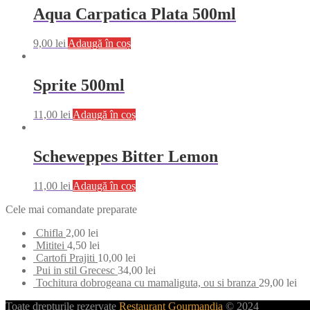
Aqua Carpatica Plata 500ml
9,00
lei
Adaugă în coș
Sprite 500ml
11,00
lei
Adaugă în coș
Scheweppes Bitter Lemon
11,00
lei
Adaugă în coș
Cele mai comandate preparate
Chifla
2,00
lei
Mititei
4,50
lei
Cartofi Prajiti
10,00
lei
Pui in stil Grecesc
34,00
lei
Tochitura dobrogeana cu mamaliguta, ou si branza
29,00
lei
Toate drepturile rezervate
Restaurant Gourmandia
© 2024