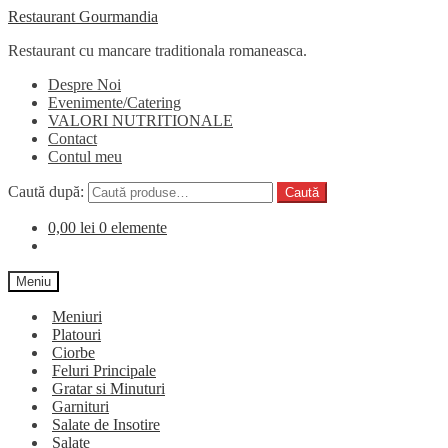
Restaurant Gourmandia
Restaurant cu mancare traditionala romaneasca.
Despre Noi
Evenimente/Catering
VALORI NUTRITIONALE
Contact
Contul meu
Caută după:
Caută
0,00
lei
0 elemente
Meniu
Meniuri
Platouri
Ciorbe
Feluri Principale
Gratar si Minuturi
Garnituri
Salate de Insotire
Salate