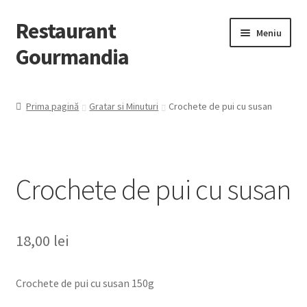
Restaurant
Meniu
Gourmandia
Despre Noi
Prima pagină
Gratar si Minuturi
Crochete de pui cu susan
Evenimente/Catering
Contact
Crochete de pui cu susan
Extinde
Preparate
meniul
copil
18,00
lei
Crochete de pui cu susan 150g