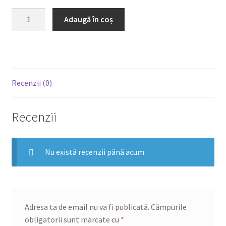
Cantitate
Adaugă în coș
Crochete
de
pui
cu
susan
Recenzii (0)
Recenzii
Nu există recenzii până acum.
Adresa ta de email nu va fi publicată.
Câmpurile
obligatorii sunt marcate cu
*