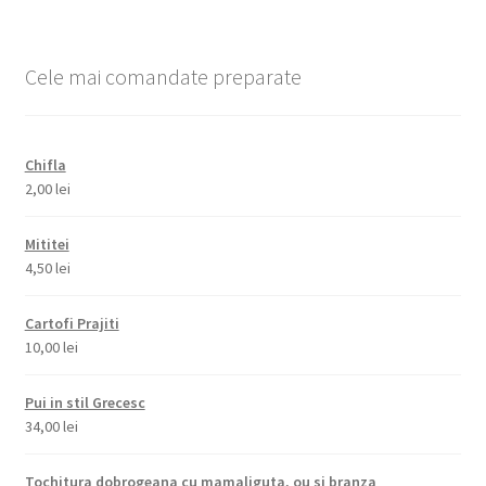
Cele mai comandate preparate
Chifla
2,00
lei
Mititei
4,50
lei
Cartofi Prajiti
10,00
lei
Pui in stil Grecesc
34,00
lei
Tochitura dobrogeana cu mamaliguta, ou si branza