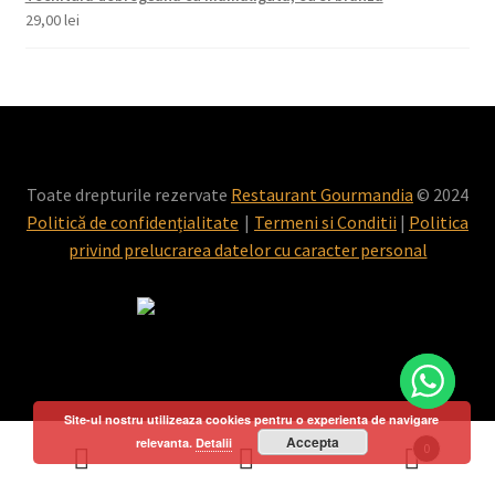
29,00
lei
Toate drepturile rezervate
Restaurant Gourmandia
© 2024
Politică de confidențialitate
Termeni si Conditii
|
Politica
privind prelucrarea datelor cu caracter personal
Site-ul nostru utilizeaza cookies pentru o experienta de navigare
Accepta
relevanta.
Detalii
0
Caută
Caută