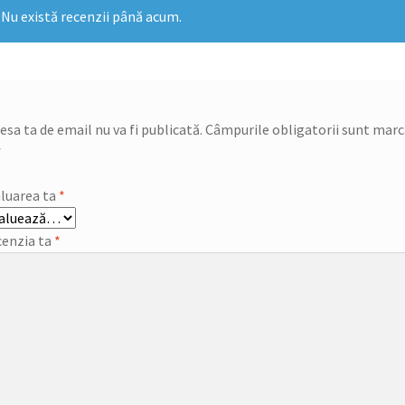
Nu există recenzii până acum.
esa ta de email nu va fi publicată.
Câmpurile obligatorii sunt mar
*
luarea ta
*
enzia ta
*