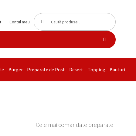
Caută
Caută
t
Contul meu
după:
te
Burger
Preparate de Post
Desert
Topping
Bauturi
Cele mai comandate preparate