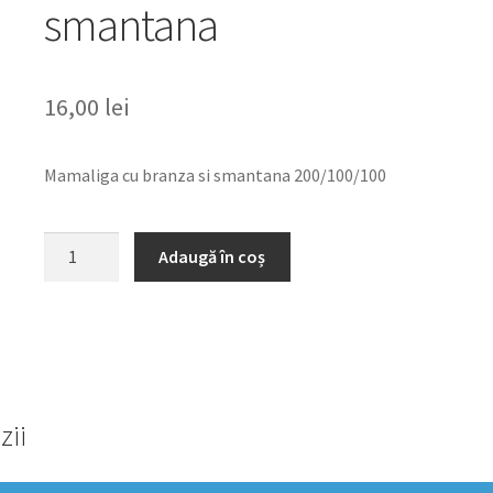
smantana
16,00
lei
Mamaliga cu branza si smantana 200/100/100
Cantitate
Adaugă în coș
Mamaliga
cu
branza
si
smantana
zii