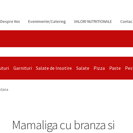
Despre Noi
Evenimente/Catering
VALORI NUTRITIONALE
Contac
uturi
Garnituri
Salate de Insotire
Salate
Pizza
Paste
Pes
ntana
Mamaliga cu branza si