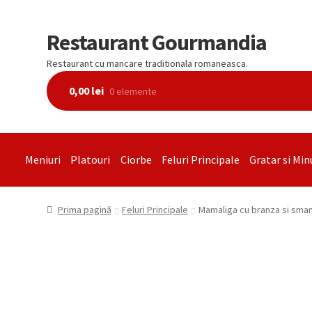
Restaurant Gourmandia
Restaurant cu mancare traditionala romaneasca.
0,00
lei
0 elemente
Meniuri
Platouri
Ciorbe
Feluri Principale
Gratar si Min
Prima pagină
Feluri Principale
Mamaliga cu branza si sma