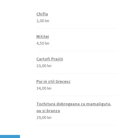
Chifla
2,00
lei
Mititei
4,50
lei
Cartofi Prajiti
10,00
lei
Pui in stil Grecesc
34,00
lei
Tochitura dobrogeana cu mamaliguta,
ou si branza
29,00
lei