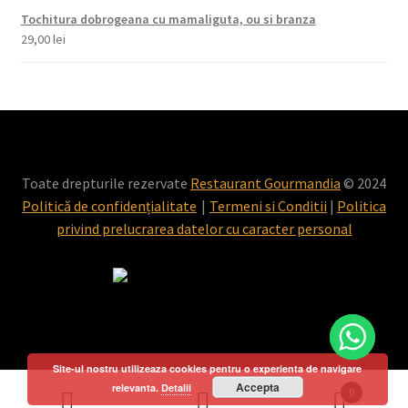
Tochitura dobrogeana cu mamaliguta, ou si branza
29,00
lei
Toate drepturile rezervate
Restaurant Gourmandia
© 2024
Politică de confidențialitate
Termeni si Conditii
|
Politica
privind prelucrarea datelor cu caracter personal
Site-ul nostru utilizeaza cookies pentru o experienta de navigare
Accepta
relevanta.
Detalii
0