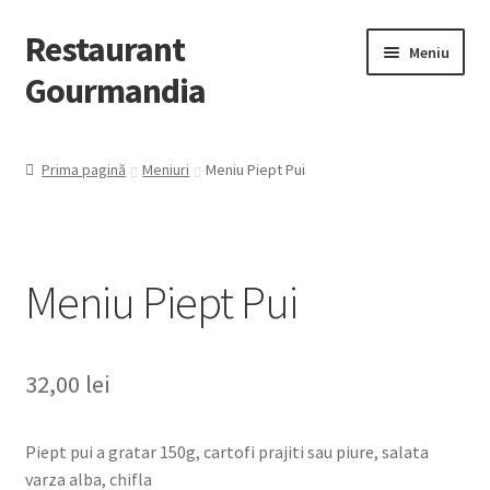
Restaurant
Meniu
Gourmandia
Despre Noi
Prima pagină
Meniuri
Meniu Piept Pui
Evenimente/Catering
Contact
Meniu Piept Pui
Extinde
Preparate
meniul
copil
32,00
lei
Piept pui a gratar 150g, cartofi prajiti sau piure, salata
varza alba, chifla