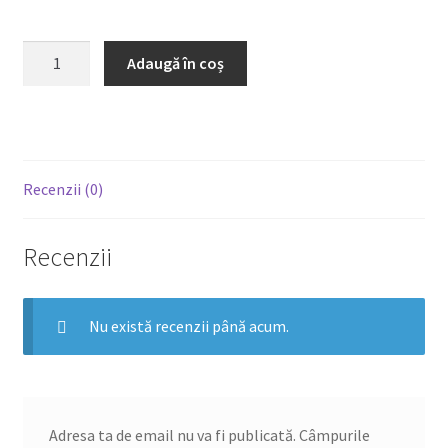
Cantitate
Adaugă în coș
Meniu
Piept
Pui
Recenzii (0)
Recenzii
Nu există recenzii până acum.
Adresa ta de email nu va fi publicată.
Câmpurile