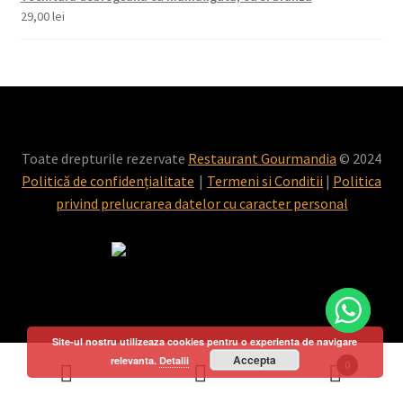
29,00
lei
Toate drepturile rezervate
Restaurant Gourmandia
© 2024
Politică de confidențialitate
Termeni si Conditii
|
Politica
privind prelucrarea datelor cu caracter personal
Site-ul nostru utilizeaza cookies pentru o experienta de navigare
Accepta
relevanta.
Detalii
0
Caută
Caută