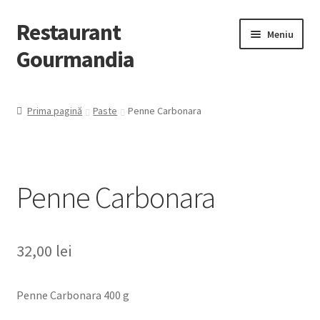
Restaurant
Meniu
Gourmandia
Despre Noi
Prima pagină
Paste
Penne Carbonara
Evenimente/Catering
Contact
Penne Carbonara
Extinde
Preparate
meniul
copil
32,00
lei
Penne Carbonara 400 g