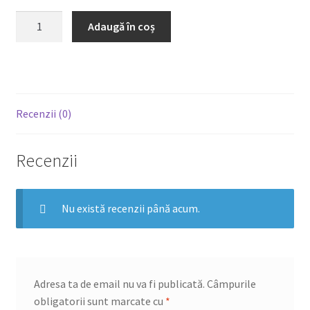
Cantitate
Adaugă în coș
Penne
Carbonara
Recenzii (0)
Recenzii
Nu există recenzii până acum.
Adresa ta de email nu va fi publicată.
Câmpurile
obligatorii sunt marcate cu
*