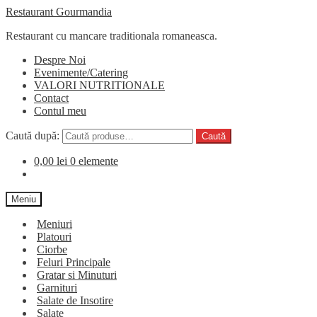
Restaurant Gourmandia
Restaurant cu mancare traditionala romaneasca.
Despre Noi
Evenimente/Catering
VALORI NUTRITIONALE
Contact
Contul meu
Caută după:
Caută
0,00
lei
0 elemente
Meniu
Meniuri
Platouri
Ciorbe
Feluri Principale
Gratar si Minuturi
Garnituri
Salate de Insotire
Salate