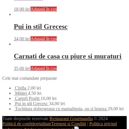
18,00
lei
Adaugă în coș
Pui in stil Grecesc
34,00
lei
Adaugă în coș
Carnati de casa cu piure si muraturi
35,00
lei
Adaugă în coș
Cele mai comandate preparate
Chifla
2,00
lei
Mititei
4,50
lei
Cartofi Prajiti
10,00
lei
Pui in stil Grecesc
34,00
lei
Tochitura dobrogeana cu mamaliguta, ou si branza
29,00
lei
Toate drepturile rezervate
Restaurant Gourmandia
© 2024
Politică de confidențialitate
Termeni si Conditii
|
Politica privind