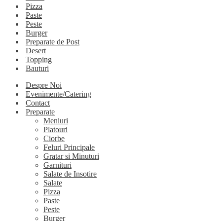
Pizza
Paste
Peste
Burger
Preparate de Post
Desert
Topping
Bauturi
Despre Noi
Evenimente/Catering
Contact
Preparate
Meniuri
Platouri
Ciorbe
Feluri Principale
Gratar si Minuturi
Garnituri
Salate de Insotire
Salate
Pizza
Paste
Peste
Burger