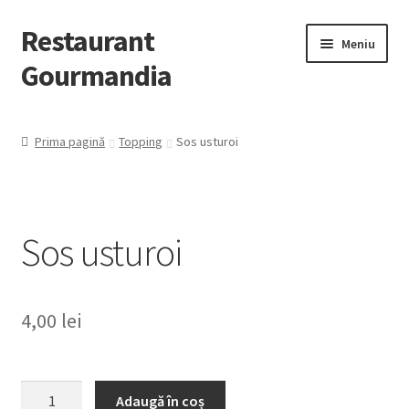
Restaurant
Meniu
Gourmandia
Despre Noi
Prima pagină
Topping
Sos usturoi
Evenimente/Catering
Contact
Sos usturoi
Extinde
Preparate
meniul
copil
4,00
lei
Cantitate
Adaugă în coș