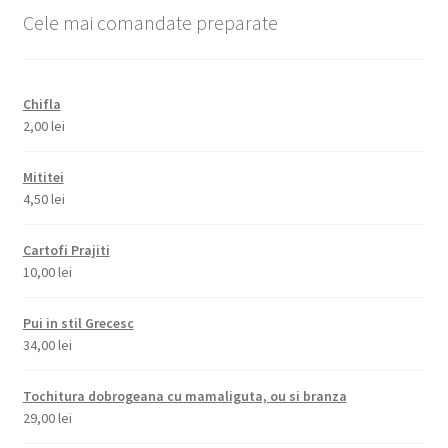
Cele mai comandate preparate
Chifla
2,00
lei
Mititei
4,50
lei
Cartofi Prajiti
10,00
lei
Pui in stil Grecesc
34,00
lei
Tochitura dobrogeana cu mamaliguta, ou si branza
29,00
lei